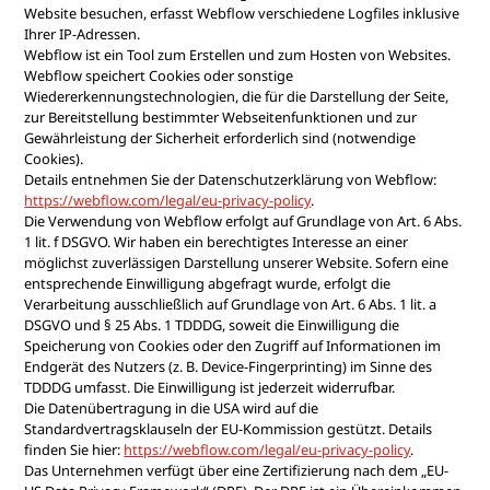
Website besuchen, erfasst Webflow verschiedene Logfiles inklusive
Ihrer IP-Adressen.
Webflow ist ein Tool zum Erstellen und zum Hosten von Websites.
Webflow speichert Cookies oder sonstige
Wiedererkennungstechnologien, die für die Darstellung der Seite,
zur Bereitstellung bestimmter Webseitenfunktionen und zur
Gewährleistung der Sicherheit erforderlich sind (notwendige
Cookies).
Details entnehmen Sie der Datenschutzerklärung von Webflow:
https://webflow.com/legal/eu-privacy-policy
.
Die Verwendung von Webflow erfolgt auf Grundlage von Art. 6 Abs.
1 lit. f DSGVO. Wir haben ein berechtigtes Interesse an einer
möglichst zuverlässigen Darstellung unserer Website. Sofern eine
entsprechende Einwilligung abgefragt wurde, erfolgt die
Verarbeitung ausschließlich auf Grundlage von Art. 6 Abs. 1 lit. a
DSGVO und § 25 Abs. 1 TDDDG, soweit die Einwilligung die
Speicherung von Cookies oder den Zugriff auf Informationen im
Endgerät des Nutzers (z. B. Device-Fingerprinting) im Sinne des
TDDDG umfasst. Die Einwilligung ist jederzeit widerrufbar.
Die Datenübertragung in die USA wird auf die
Standardvertragsklauseln der EU-Kommission gestützt. Details
finden Sie hier:
https://webflow.com/legal/eu-privacy-policy
.
Das Unternehmen verfügt über eine Zertifizierung nach dem „EU-