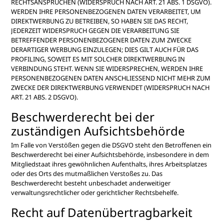
RECHTSANSPRÜCHEN (WIDERSPRUCH NACH ART. 21 ABS. 1 DSGVO).
WERDEN IHRE PERSONENBEZOGENEN DATEN VERARBEITET, UM
DIREKTWERBUNG ZU BETREIBEN, SO HABEN SIE DAS RECHT,
JEDERZEIT WIDERSPRUCH GEGEN DIE VERARBEITUNG SIE
BETREFFENDER PERSONENBEZOGENER DATEN ZUM ZWECKE
DERARTIGER WERBUNG EINZULEGEN; DIES GILT AUCH FÜR DAS
PROFILING, SOWEIT ES MIT SOLCHER DIREKTWERBUNG IN
VERBINDUNG STEHT. WENN SIE WIDERSPRECHEN, WERDEN IHRE
PERSONENBEZOGENEN DATEN ANSCHLIESSEND NICHT MEHR ZUM
ZWECKE DER DIREKTWERBUNG VERWENDET (WIDERSPRUCH NACH
ART. 21 ABS. 2 DSGVO).
Beschwerde­recht bei der
zuständigen Aufsichts­behörde
Im Falle von Verstößen gegen die DSGVO steht den Betroffenen ein
Beschwerderecht bei einer Aufsichtsbehörde, insbesondere in dem
Mitgliedstaat ihres gewöhnlichen Aufenthalts, ihres Arbeitsplatzes
oder des Orts des mutmaßlichen Verstoßes zu. Das
Beschwerderecht besteht unbeschadet anderweitiger
verwaltungsrechtlicher oder gerichtlicher Rechtsbehelfe.
Recht auf Daten­übertrag­barkeit